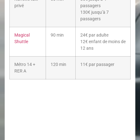
privé
passagers
130€ jusqu’à 7
passagers
Magical
90 min
24€ par adulte
Shuttle
12€ enfant de moins de
12 ans
Métro 14 +
120 min
11€ par passager
RER A