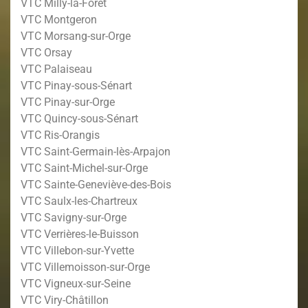
VTC Milly-la-Forêt
VTC Montgeron
VTC Morsang-sur-Orge
VTC Orsay
VTC Palaiseau
VTC Pinay-sous-Sénart
VTC Pinay-sur-Orge
VTC Quincy-sous-Sénart
VTC Ris-Orangis
VTC Saint-Germain-lès-Arpajon
VTC Saint-Michel-sur-Orge
VTC Sainte-Geneviève-des-Bois
VTC Saulx-les-Chartreux
VTC Savigny-sur-Orge
VTC Verrières-le-Buisson
VTC Villebon-sur-Yvette
VTC Villemoisson-sur-Orge
VTC Vigneux-sur-Seine
VTC Viry-Châtillon